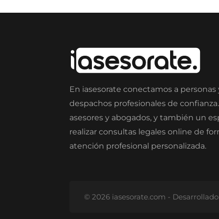
En iasesorate conectamos a personas
despachos profesionales de confianza
asesores y abogados, y también un e
realizar consultas legales online de fo
atención profesional personalizada.
© 2026 iasesorate.com - Desarrollad