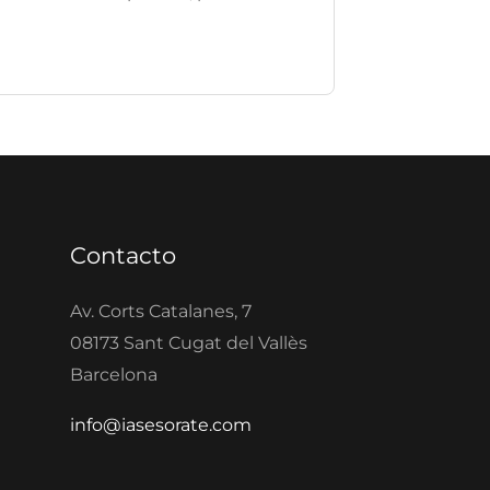
Contacto
Av. Corts Catalanes, 7
08173 Sant Cugat del Vallès
Barcelona
info@iasesorate.com