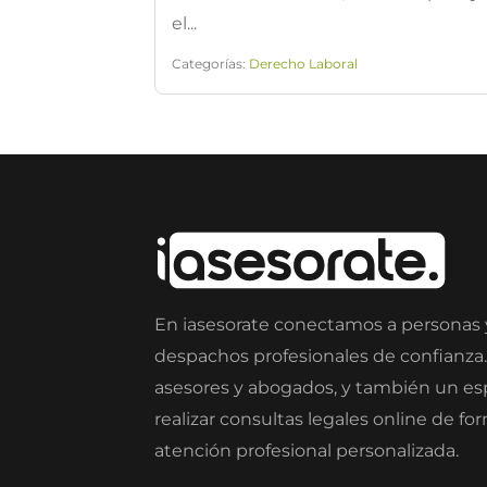
el...
Categorías:
Derecho Laboral
En iasesorate conectamos a personas
despachos profesionales de confianza
asesores y abogados, y también un e
realizar consultas legales online de fo
atención profesional personalizada.