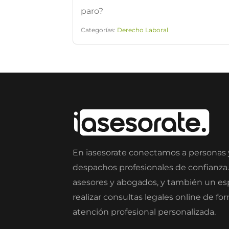
paro?
Categorías:
Derecho Laboral
En iasesorate conectamos a personas
despachos profesionales de confianza
asesores y abogados, y también un e
realizar consultas legales online de fo
atención profesional personalizada.