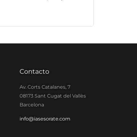
Contacto
Av. Corts Catalanes, 7
08173 Sant Cugat del Vallès
Barcelona
info@iasesorate.com