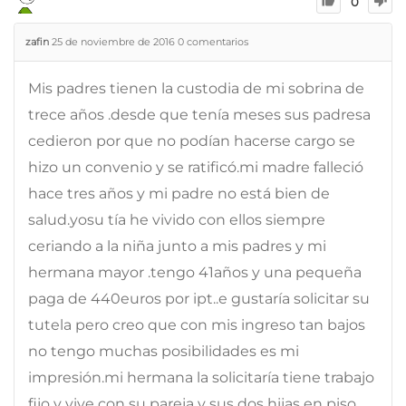
0
zafin
25 de noviembre de 2016
0
comentarios
Mis padres tienen la custodia de mi sobrina de
trece años .desde que tenía meses sus padresa
cedieron por que no podían hacerse cargo se
hizo un convenio y se ratificó.mi madre falleció
hace tres años y mi padre no está bien de
salud.yosu tía he vivido con ellos siempre
ceriando a la niña junto a mis padres y mi
hermana mayor .tengo 41años y una pequeña
paga de 440euros por ipt..e gustaría solicitar su
tutela pero creo que con mis ingreso tan bajos
no tengo muchas posibilidades es mi
impresión.mi hermana la solicitaría tiene trabajo
fijo y vive con su pareja y sus dos hijas en piso