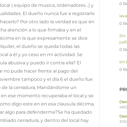
0 R
 local ( equipo de musica, ordenadores…) y
lidades. El dueño nunca fue a registrarlo
lev
 hacerlo? Por otro lado la verdad es que en
0 R
 atención a lo que firmaba y en el
Sin
décima en la que expresamente se dice
judi
lquiler, el dueño se queda todas las
0 R
local a él y yo ceso en mi actividad. Se
sin
la abusiva y puedo ir contra ella? El
0 R
 no pude hacer frente al pago del
noviembre tampoco y el día 6 el dueño fue
bio de la cerradura, Mandándome un
PR
en ese momento recuperaba el local y se
Dere
como digo este en en esa clausula décima,
4653
ar algo para defenderme?Se ha quedado
Der
cambiado cerradura, y dentro del local hay
305