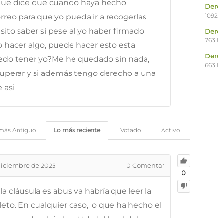
que dice que cuando haya hecho
Der
1092
rreo para que yo pueda ir a recogerlas
sito saber si pese al yo haber firmado
Der
763 
hacer algo, puede hacer esto esta
Der
do tener yo?Me he quedado sin nada,
663 
cuperar y si además tengo derecho a una
 asi
más Antiguo
Lo más reciente
Votado
Activo
diciembre de 2025
0
Comentar
0
la cláusula es abusiva habría que leer la
leto. En cualquier caso, lo que ha hecho el