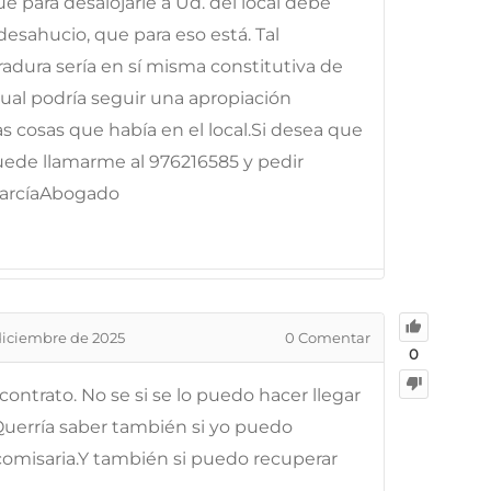
e para desalojarle a Ud. del local debe
desahucio, que para eso está. Tal
adura sería en sí misma constitutiva de
cual podría seguir una apropiación
las cosas que había en el local.Si desea que
ede llamarme al 976216585 y pedir
 GarcíaAbogado
diciembre de 2025
0
Comentar
0
 contrato. No se si se lo puedo hacer llegar
Querría saber también si yo puedo
omisaria.Y también si puedo recuperar