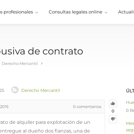
 profesionales
Consultas legales online
Actuali
busiva de contrato
Derecho Mercantil
25
Derecho Mercantil
ÚL
Hue
 2015
0
comentarios
0 R
0
rato de alquiler para explotación de un
Mes
seg
ntregue al dueño dos fianzas, una de