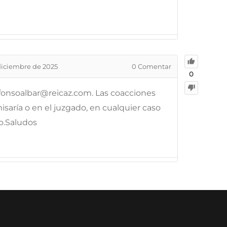
diciembre de 2025
0
Comentar
0
lfonsoalbar@reicaz.com. Las coacciones
aría o en el juzgado, en cualquier caso
to.Saludos