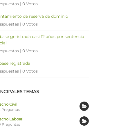
espuestas
|
0 Votos
antamiento de reserva de dominio
espuestas
|
0 Votos
 base geristrada casi 12 años por sentencia
cial
espuestas
|
0 Votos
 base registrada
espuestas
|
0 Votos
INCIPALES TEMAS
cho Civil
 Preguntas
echo Laboral
0 Preguntas