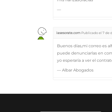
—
iasesorate.com
Publicado el 7 de 
Buenos días,mi correo es a
puede denunciarlas en comis
yo esperaría a ver el contra
— Albar Abogados