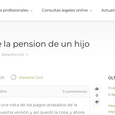
 profesionales
Consultas legales online
Actuali
 la pension de un hijo
Derecho Civil
025
Derecho Civil
ÚL
Hue
2014
0
comentarios
0 R
0
una vista de los pagos atrasados de la
Mes
seg
estra versión y así quedó la cosa, y ahora