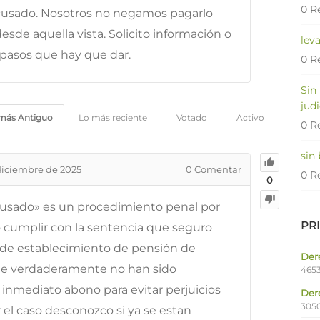
0 R
acusado. Nosotros no negamos pagarlo
esde aquella vista. Solicito información o
lev
 pasos que hay que dar.
0 R
Sin
judi
más Antiguo
Lo más reciente
Votado
Activo
0 R
sin
diciembre de 2025
0
Comentar
0 R
0
usado» es un procedimiento penal por
PR
o cumplir con la sentencia que seguro
il de establecimiento de pensión de
Dere
e verdaderamente no han sido
4653
 inmediato abono para evitar perjuicios
Der
305
el caso desconozco si ya se estan