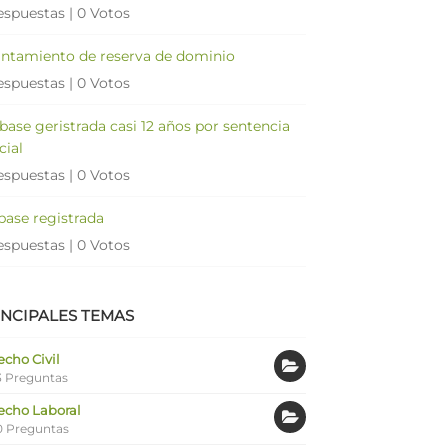
espuestas
|
0 Votos
antamiento de reserva de dominio
espuestas
|
0 Votos
 base geristrada casi 12 años por sentencia
cial
espuestas
|
0 Votos
 base registrada
espuestas
|
0 Votos
INCIPALES TEMAS
cho Civil
 Preguntas
echo Laboral
0 Preguntas