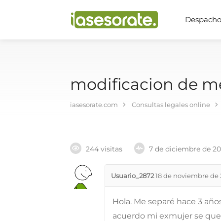
Despachos
modificacion de m
iasesorate.com
Consultas legales online
244 visitas
7 de diciembre de 2
Usuario_2872
18 de noviembre de 
Hola. Me separé hace 3 añ
acuerdo mi exmujer se quedó