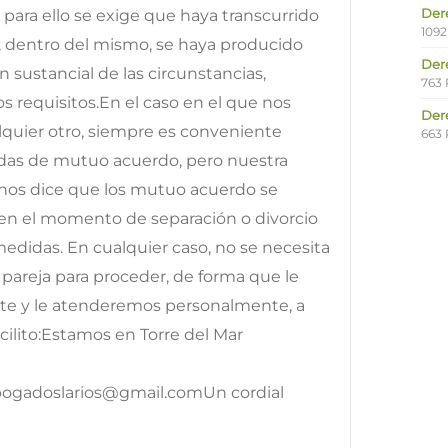
Der
para ello se exige que haya transcurrido
1092
, dentro del mismo, se haya producido
Der
 sustancial de las circunstancias,
763 
 requisitos.En el caso en el que nos
Der
quier otro, siempre es conveniente
663 
idas de mutuo acuerdo, pero nuestra
 nos dice que los mutuo acuerdo se
en el momento de separación o divorcio
medidas. En cualquier caso, no se necesita
pareja para proceder, de forma que le
cte y le atenderemos personalmente, a
acilito:Estamos en Torre del Mar
bogadoslarios@gmail.comUn cordial