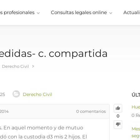
 profesionales
Consultas legales online
Actuali
edidas- c. compartida
Derecho Civil
025
Derecho Civil
ÚL
Hue
2014
0
comentarios
0 R
0
os. En aquel momento y de mutuo
Mes
seg
 con la custodia d3 mis 2 hijos. El