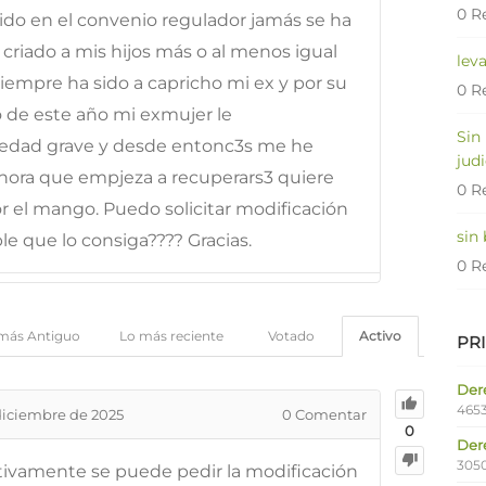
0 R
ido en el convenio regulador jamás se ha
 criado a mis hijos más o al menos igual
lev
 siempre ha sido a capricho mi ex y por su
0 R
o de este año mi exmujer le
Sin
edad grave y desde entonc3s me he
judi
Ahora que empjeza a recuperars3 quiere
0 R
or el mango. Puedo solicitar modificación
sin
e que lo consiga???? Gracias.
0 R
más Antiguo
Lo más reciente
Votado
Activo
PR
Dere
4653
diciembre de 2025
0
Comentar
0
Der
305
ivamente se puede pedir la modificación