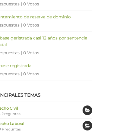
espuestas
|
0 Votos
antamiento de reserva de dominio
espuestas
|
0 Votos
 base geristrada casi 12 años por sentencia
cial
espuestas
|
0 Votos
 base registrada
espuestas
|
0 Votos
INCIPALES TEMAS
cho Civil
 Preguntas
echo Laboral
0 Preguntas