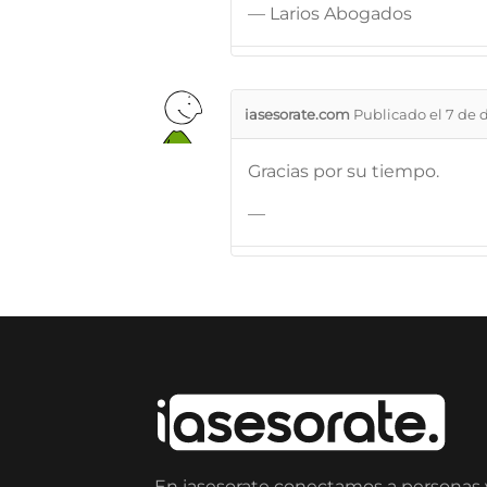
— Larios Abogados
iasesorate.com
Publicado el 7 de 
Gracias por su tiempo.
—
En iasesorate conectamos a personas