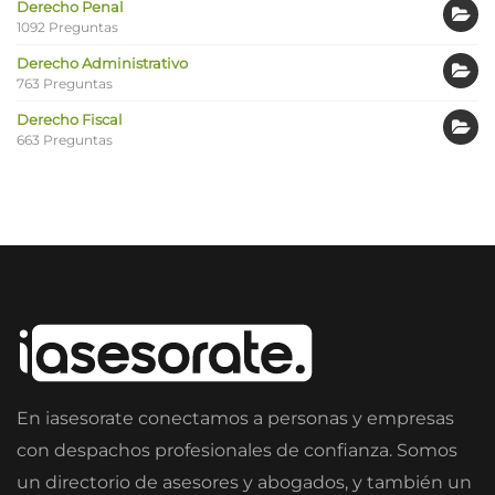
Derecho Penal
1092 Preguntas
Derecho Administrativo
763 Preguntas
Derecho Fiscal
663 Preguntas
En iasesorate conectamos a personas y empresas
con despachos profesionales de confianza. Somos
un directorio de asesores y abogados, y también un