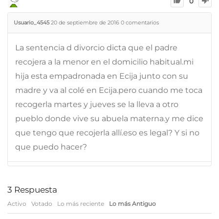
0
Usuario_4545
20 de septiembre de 2016
0
comentarios
La sentencia d divorcio dicta que el padre
recojera a la menor en el domicilio habitual.mi
hija esta empadronada en Ecija junto con su
madre y va al colé en Ecija.pero cuando me toca
recogerla martes y jueves se la lleva a otro
pueblo donde vive su abuela materna.y me dice
que tengo que recojerla allí.eso es legal? Y si no
que puedo hacer?
3
Respuesta
Activo
Votado
Lo más reciente
Lo más Antiguo