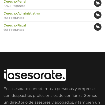
Derecho Penal
1092 Preguntas
Derecho Administrativo
763 Preguntas
Derecho Fiscal
663 Preguntas
En iasesorate conectamos a personas y empresas
con despachos profesionales de confianza. Somos
un directorio de asesores y abogados, y también un