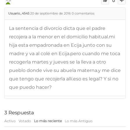
0
Usuario_4545
20 de septiembre de 2016
0
comentarios
La sentencia d divorcio dicta que el padre
recojera a la menor en el domicilio habitual.mi
hija esta empadronada en Ecija junto con su
madre y va al colé en Ecija.pero cuando me toca
recogerla martes y jueves se la lleva a otro
pueblo donde vive su abuela materna.y me dice
que tengo que recojerla allí.eso es legal? Y si no
que puedo hacer?
3
Respuesta
Activo
Votado
Lo más reciente
Lo más Antiguo