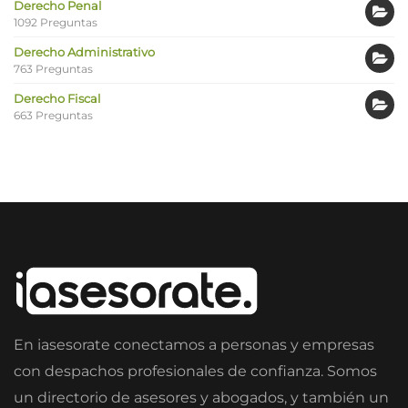
Derecho Penal
1092 Preguntas
Derecho Administrativo
763 Preguntas
Derecho Fiscal
663 Preguntas
En iasesorate conectamos a personas y empresas
con despachos profesionales de confianza. Somos
un directorio de asesores y abogados, y también un