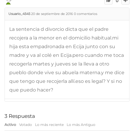
0
Usuario_4545
20 de septiembre de 2016
0
comentarios
La sentencia d divorcio dicta que el padre
recojera a la menor en el domicilio habitual.mi
hija esta empadronada en Ecija junto con su
madre y va al colé en Ecija.pero cuando me toca
recogerla martes y jueves se la lleva a otro
pueblo donde vive su abuela materna.y me dice
que tengo que recojerla allí.eso es legal? Y si no
que puedo hacer?
3
Respuesta
Activo
Votado
Lo más reciente
Lo más Antiguo