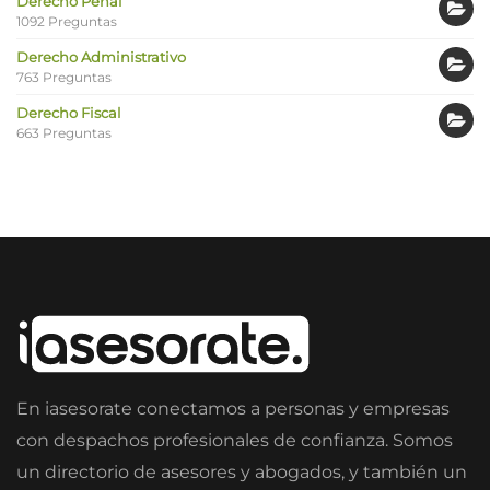
Derecho Penal
1092 Preguntas
Derecho Administrativo
763 Preguntas
Derecho Fiscal
663 Preguntas
En iasesorate conectamos a personas y empresas
con despachos profesionales de confianza. Somos
un directorio de asesores y abogados, y también un