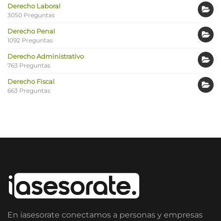
Derecho Laboral
3050 Preguntas
Derecho Penal
1092 Preguntas
Derecho Administrativo
763 Preguntas
Derecho Fiscal
663 Preguntas
En iasesorate conectamos a personas y empresas