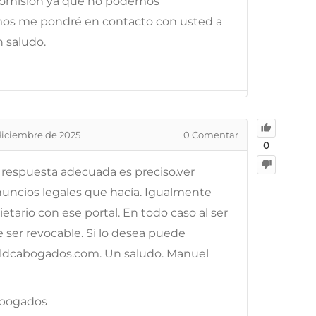
 comisión ya que no podemos
emos me pondré en contacto con usted a
 saludo.
diciembre de 2025
0
Comentar
0
 respuesta adecuada es preciso.ver
 anuncios legales que hacía. Igualmente
etario con ese portal. En todo caso al ser
 ser revocable. Si lo desea puede
w.ldcabogados.com. Un saludo. Manuel
Abogados