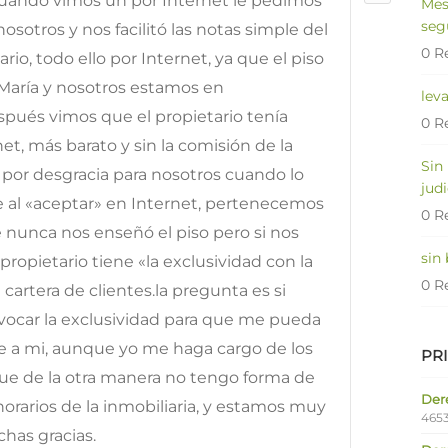
uando vimos un por Internet le pedimos
Mes
seg
sotros y nos facilitó las notas simple del
0 R
rio, todo ello por Internet, ya que el piso
 María y nosotros estamos en
lev
spués vimos que el propietario tenía
0 R
et, más barato y sin la comisión de la
Sin
 por desgracia para nosotros cuando lo
judi
le al «aceptar» en Internet, pertenecemos
0 R
ue nunca nos enseñó el piso pero si nos
sin
propietario tiene «la exclusividad con la
0 R
cartera de clientes.la pregunta es si
vocar la exclusividad para que me pueda
e a mi, aunque yo me haga cargo de los
PR
que de la otra manera no tengo forma de
Dere
norarios de la inmobiliaria, y estamos muy
4653
has gracias.