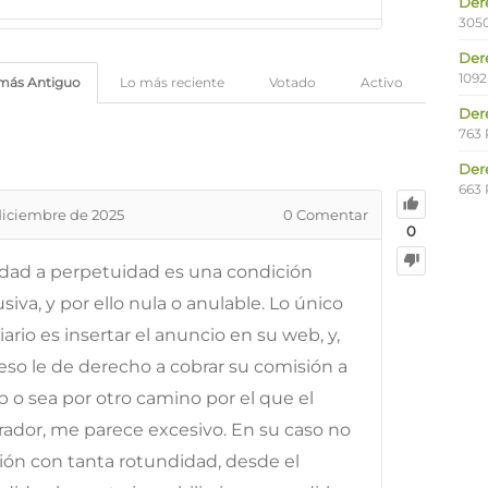
Der
305
Der
1092
más Antiguo
Lo más reciente
Votado
Activo
Der
763 
Der
663 
diciembre de 2025
0
Comentar
0
dad a perpetuidad es una condición
iva, y por ello nula o anulable. Lo único
rio es insertar el anuncio en su web, y,
 eso le de derecho a cobrar su comisión a
 o sea por otro camino por el que el
dor, me parece excesivo. En su caso no
ión con tanta rotundidad, desde el