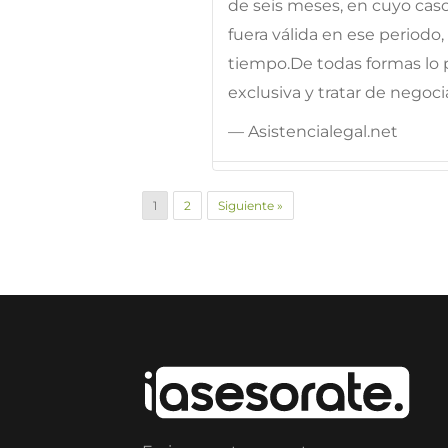
de seis meses, en cuyo caso 
fuera válida en ese periodo
tiempo.De todas formas lo p
exclusiva y tratar de negocia
— Asistencialegal.net
1
2
Siguiente »