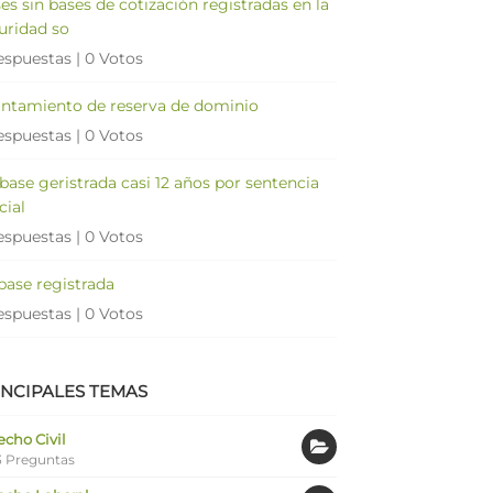
es sin bases de cotización registradas en la
uridad so
espuestas
|
0 Votos
antamiento de reserva de dominio
espuestas
|
0 Votos
 base geristrada casi 12 años por sentencia
cial
espuestas
|
0 Votos
 base registrada
espuestas
|
0 Votos
INCIPALES TEMAS
cho Civil
 Preguntas