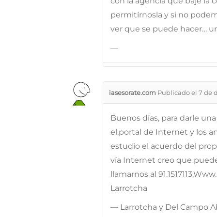
con la agencia que baje la
permitírnosla y si no pod
ver que se puede hacer… un
—
iasesorate.com
Publicado el 7 de 
Buenos días, para darle una
el.portal de Internet y los
estudio el acuerdo del propi
vía Internet creo que puede
llamarnos al 91.1517113.Ww
Larrotcha
— Larrotcha y Del Campo 