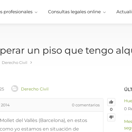
 profesionales
Consultas legales online
Actuali
erar un piso que tengo alq
Derecho Civil
25
Derecho Civil
ÚL
Hue
 2014
0
comentarios
0 R
0
ollet del Vallès (Barcelona), en estos
Mes
seg
como yo estamos en situación de