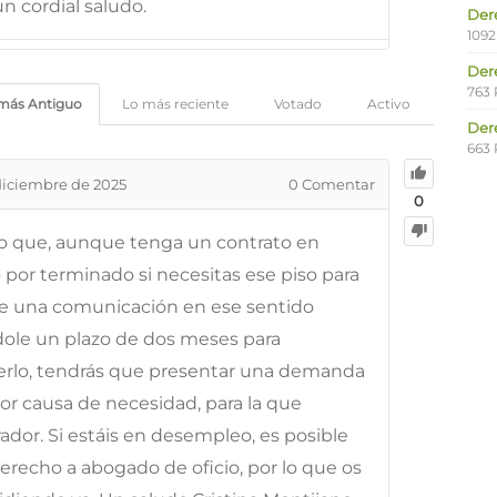
n cordial saludo.
Der
1092
Der
763 
más Antiguo
Lo más reciente
Votado
Activo
Der
663 
diciembre de 2025
0
Comentar
0
ino que, aunque tenga un contrato en
lo por terminado si necesitas ese piso para
irle una comunicación en ese sentido
ndole un plazo de dos meses para
erlo, tendrás que presentar una demanda
or causa de necesidad, para la que
dor. Si estáis en desempleo, es posible
erecho a abogado de oficio, por lo que os