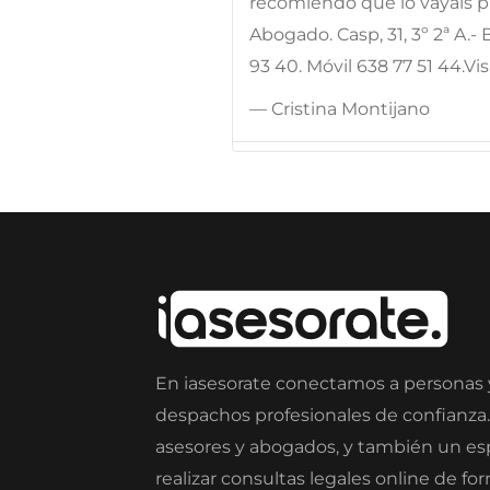
recomiendo que lo vayáis pi
Abogado. Casp, 31, 3º 2ª A.
93 40. Móvil 638 77 51 44.
— Cristina Montijano
En iasesorate conectamos a personas
despachos profesionales de confianza
asesores y abogados, y también un e
realizar consultas legales online de fo