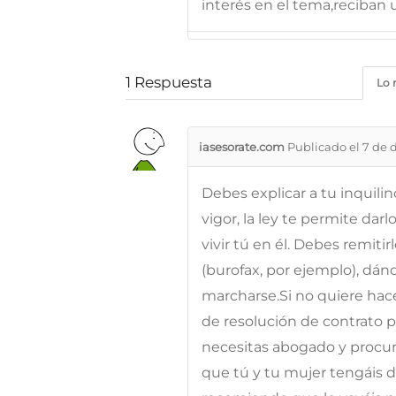
interés en el tema,reciban u
1
Respuesta
Lo 
iasesorate.com
Publicado el 7 de 
Debes explicar a tu inquil
vigor, la ley te permite dar
vivir tú en él. Debes remit
(burofax, por ejemplo), dá
marcharse.Si no quiere hac
de resolución de contrato p
necesitas abogado y procura
que tú y tu mujer tengáis d