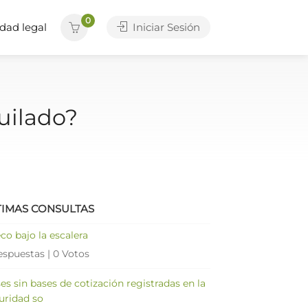
0
dad legal
Iniciar Sesión
uilado?
TIMAS CONSULTAS
co bajo la escalera
espuestas
|
0 Votos
es sin bases de cotización registradas en la
uridad so