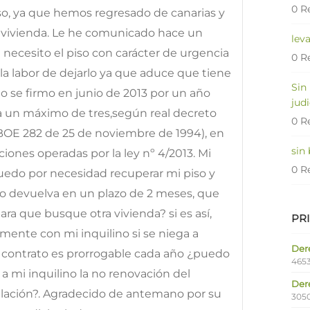
0 R
so, ya que hemos regresado de canarias y
 vivienda. Le he comunicado hace un
lev
e necesito el piso con carácter de urgencia
0 R
r la labor de dejarlo ya que aduce que tiene
Sin
to se firmo en junio de 2013 por un año
judi
a un máximo de tres,según real decreto
0 R
BOE 282 de 25 de noviembre de 1994), en
sin
aciones operadas por la ley nº 4/2013. Mi
0 R
puedo por necesidad recuperar mi piso y
lo devuelva en un plazo de 2 meses, que
ara que busque otra vivienda? si es así,
PR
ente con mi inquilino si se niega a
Dere
 el contrato es prorrogable cada año ¿puedo
4653
a mi inquilino la no renovación del
Der
ación?. Agradecido de antemano por su
305