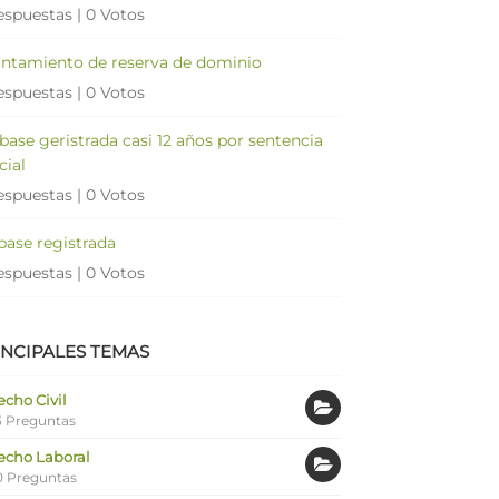
espuestas
|
0 Votos
antamiento de reserva de dominio
espuestas
|
0 Votos
 base geristrada casi 12 años por sentencia
cial
espuestas
|
0 Votos
 base registrada
espuestas
|
0 Votos
INCIPALES TEMAS
cho Civil
 Preguntas
echo Laboral
0 Preguntas