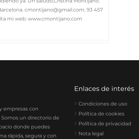
diendo ya. Un saludo,Cristina Montijano.
- Barcelona. cmontijano@gmail.com. 93 457
Visita mi web: www.cmontijano.com
Enlaces de interés
Condiciones de uso
 y empresas con
Política de cookies
. Somos un directorio de
Política de privacidad
spacio donde puedes
Nota legal
rma rápida, segura y con