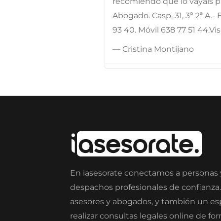
recomiendo que lo vayáis pi
Abogado. Casp, 31, 3º 2ª A.
93 40. Móvil 638 77 51 44.
— Cristina Montijano
En iasesorate conectamos a personas
despachos profesionales de confianza
asesores y abogados, y también un e
realizar consultas legales online de fo