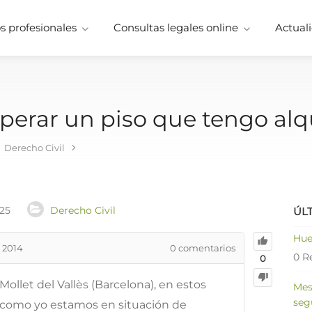
 profesionales
Consultas legales online
Actuali
erar un piso que tengo alq
Derecho Civil
025
Derecho Civil
ÚL
Hue
 2014
0
comentarios
0 R
0
ollet del Vallès (Barcelona), en estos
Mes
seg
como yo estamos en situación de