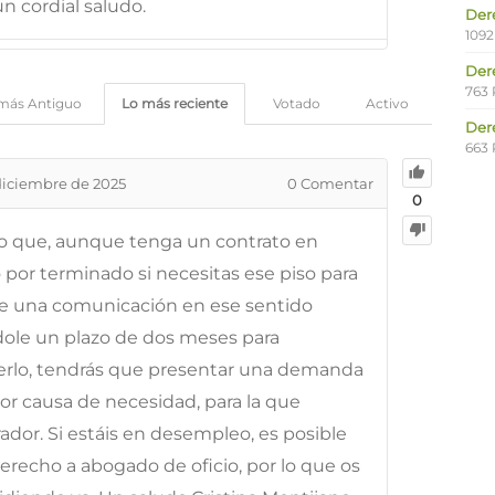
n cordial saludo.
Der
1092
Der
763 
más Antiguo
Lo más reciente
Votado
Activo
Der
663 
diciembre de 2025
0
Comentar
0
ino que, aunque tenga un contrato en
lo por terminado si necesitas ese piso para
irle una comunicación en ese sentido
ndole un plazo de dos meses para
erlo, tendrás que presentar una demanda
or causa de necesidad, para la que
dor. Si estáis en desempleo, es posible
erecho a abogado de oficio, por lo que os