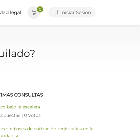
0
dad legal
Iniciar Sesión
uilado?
TIMAS CONSULTAS
co bajo la escalera
espuestas
|
0 Votos
es sin bases de cotización registradas en la
uridad so