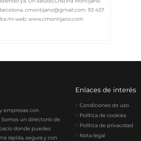
diendo ya. Un saludo,Cristina Montijano.
- Barcelona. cmontijano@gmail.com. 93 457
Visita mi web: www.cmontijano.com
Enlaces de interés
Condiciones de uso
 y empresas con
Política de cookies
. Somos un directorio de
Política de privacidad
spacio donde puedes
Nota legal
rma rápida, segura y con