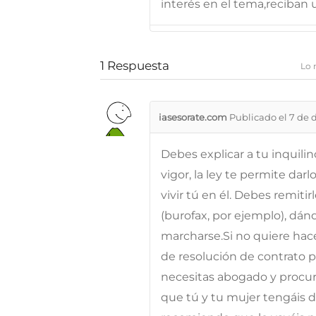
interés en el tema,reciban u
1
Respuesta
Lo 
iasesorate.com
Publicado el 7 de 
Debes explicar a tu inquil
vigor, la ley te permite dar
vivir tú en él. Debes remit
(burofax, por ejemplo), dá
marcharse.Si no quiere hac
de resolución de contrato p
necesitas abogado y procura
que tú y tu mujer tengáis d