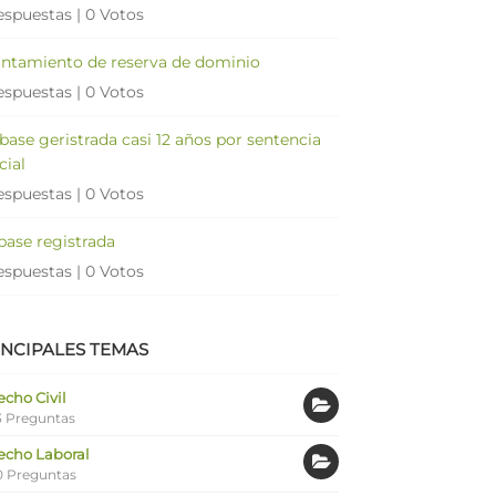
espuestas
|
0 Votos
antamiento de reserva de dominio
espuestas
|
0 Votos
 base geristrada casi 12 años por sentencia
cial
espuestas
|
0 Votos
 base registrada
espuestas
|
0 Votos
INCIPALES TEMAS
cho Civil
 Preguntas
echo Laboral
0 Preguntas