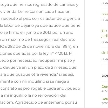
0 R
so, ya que hemos regresado de canarias y
 vivienda. Le he comunicado hace un
lev
e necesito el piso con carácter de urgencia
0 R
r la labor de dejarlo ya que aduce que tiene
Sin
to se firmo en junio de 2013 por un año
judi
a un máximo de tres,según real decreto
0 R
BOE 282 de 25 de noviembre de 1994), en
sin
aciones operadas por la ley nº 4/2013. Mi
0 R
puedo por necesidad recuperar mi piso y
lo devuelva en un plazo de 2 meses, que
ara que busque otra vivienda? si es así,
PR
ente con mi inquilino si se niega a
Dere
 el contrato es prorrogable cada año ¿puedo
4653
a mi inquilino la no renovación del
Der
ación?. Agradecido de antemano por su
305